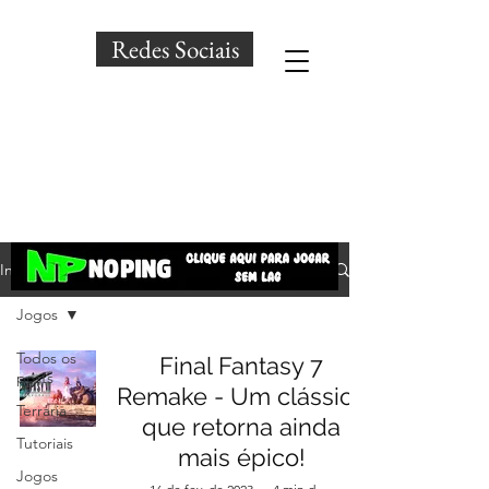
Redes Sociais
Início
Jogos
Todos os
Final Fantasy 7
posts
Remake - Um clássico
Terraria
que retorna ainda
Tutoriais
mais épico!
Jogos