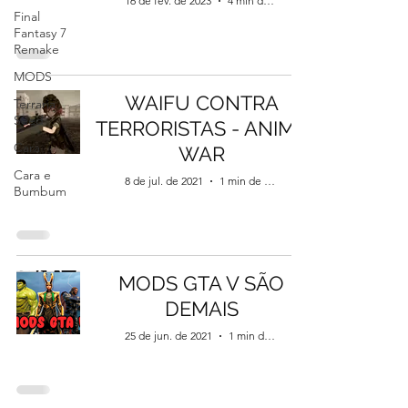
16 de fev. de 2023
4 min de leitura
Final
Fantasy 7
Remake
MODS
WAIFU CONTRA
Terraria
Seed
TERRORISTAS - ANIME
Cara
WAR
Cara e
8 de jul. de 2021
1 min de leitura
Bumbum
MODS GTA V SÃO
DEMAIS
25 de jun. de 2021
1 min de leitura