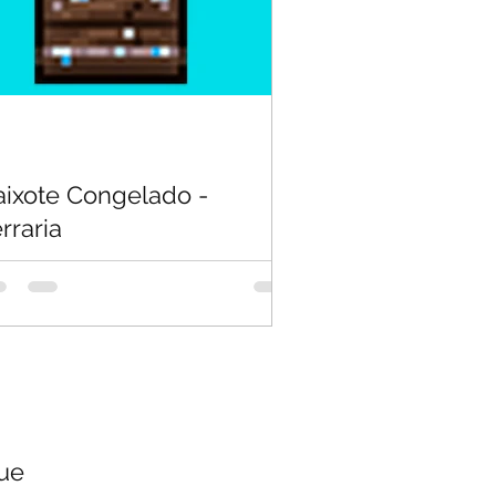
aixote Congelado -
rraria
que